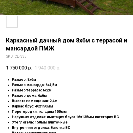
Каркасный дачный дом 8х6м с террасой и
мансардой ПМЖ
SKU:
СД-335
1 750 000
р.
1 940 000
р.
Pазмep: 8х6м
Размер мансарда: 6х4,5м
Размер террасе: 6х2м
Размер дома: 6х6м
Высота помещения: 2,4м
Каркас брус: 40х150мм
Перегородки: толщина 100мм
Наружная отделка: имитация бруса 16х135мм категория ВС
Утеплитель: 150мм плиточные
Внутренняя отделка: Вагонка ВС