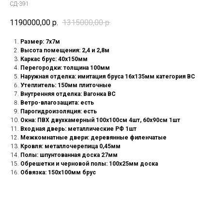
СД-391
1190000,00
р.
1315000,00
р.
Pазмep: 7х7м
Высота помещения: 2,4 и 2,8м
Каркас брус: 40х150мм
Перегородки: толщина 100мм
Наружная отделка: имитация бруса 16х135мм категория ВС
Утеплитель: 150мм плиточные
Внутренняя отделка: Вагонка ВС
Ветро-влагозащита: есть
Парогидроизоляция: есть
Окна: ПВХ двухкамерный 100х100см 4шт, 60х90см 1шт
Входная дверь: металлические РФ 1шт
Межкомнатные двери: деревянные филенчатые
Кровля: металлочерепица 0,45мм
Полы: шпунтованная доска 27мм
Обрешетки и черновой полы: 100х25мм доска
Обвязка: 150х100мм брус