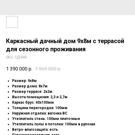
Каркасный дачный дом 9х8м с террасой
для сезонного проживания
SKU:
СД-469
1 390 000
р.
1 565 000
р.
Pазмep: 9х8м
Размер дома: 8х7м
Размер террасе: 2х2м
Высота помещения: 2,3 и 2,7м
Каркас брус: 40х100мм
Толщина перегородки: 100мм
Наружная отделка: вагонка ВС
Утеплитель стень: 100мм плиточные
Утеплитель полы и потолки: 100мм в рулонах
Ветро-влагозащита: есть