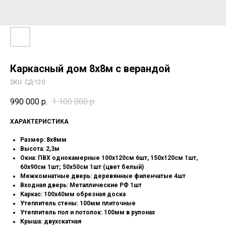
Каркасный дом 8х8м с верандой
SKU:
СД-120
990 000
р.
1 100 000
р.
XAРАКТЕРИСТИКА
Размер: 8х8мм
Высота: 2,3м
Окна: ПВХ однокамерные 100х120см 6шт, 150х120см 1шт,
60х90см 1шт; 50х50см 1шт (цвет белый)
Межкомнатные дверь: деревянные филенчатые 4шт
Входная дверь: Металлические РФ 1шт
Каркас: 100х40мм обрезная доска
Утеплитель стены: 100мм плиточные
Утеплитель пол и потолок: 100мм в рулонах
Крыша: двухскатная