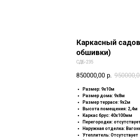
Каркасный садов
обшивки)
СДБ-235
850000,00
р.
950000,0
Pазмep: 9х10м
Размер дома: 9х8м
Размер террасе: 9х2м
Высота помещения: 2,4м
Каркас брус: 40х100мм
Перегородки: отсутствуе
Наружная отделка: Вагон
Утеплитель: Отсутствует