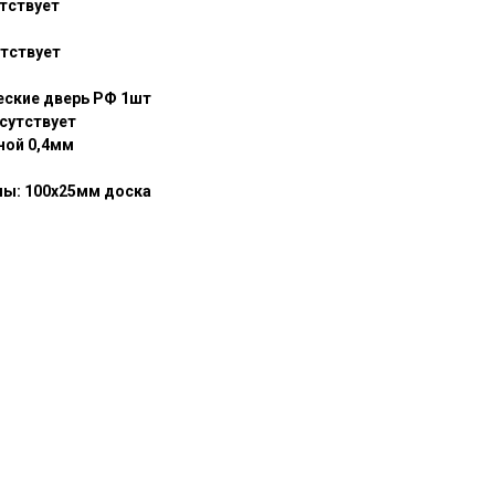
утствует
тствует
еские дверь РФ 1шт
сутствует
ной 0,4мм
лы: 100х25мм доска