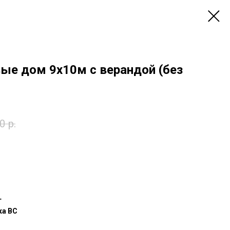
ые дом 9х10м с верандой (без
0
р.
т
ка ВС