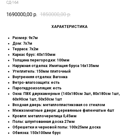
СД-164
1690000,00
р.
1850000,00
р.
XAРАКТЕРИСТИКА
Pазмep: 9х7м
Дом: 7х7м
Терраса: 7х2м
Каркас брус: 40х150мм
Толщина перегородки: 100мм
Наружная отделка: Имитация бруса 16х135мм
Утеплитель: 150мм плиточный
Внутренняя отделка: Вагонка
Ветро-влагозащита: есть
Парогидроизоляция: есть
Окна: ПВХ двухкамерные (140х180см 3шт, 80х180см 1шт,
60х90см 1шт, 50х50см 1шт
Входная дверь: металлопластиковая со стеклом
Межкомнатные двери: деревянные филенчатые 4шт
Кровля: металлочерепица 0,45мм
Полы: шпунтованная доска 27мм
Обрешетки и черновой полы: 100х25мм доска
Обвязка: 150х100мм брус