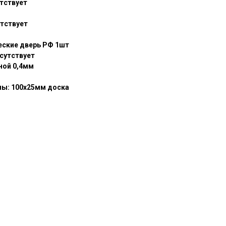
утствует
тствует
еские дверь РФ 1шт
сутствует
ной 0,4мм
лы: 100х25мм доска