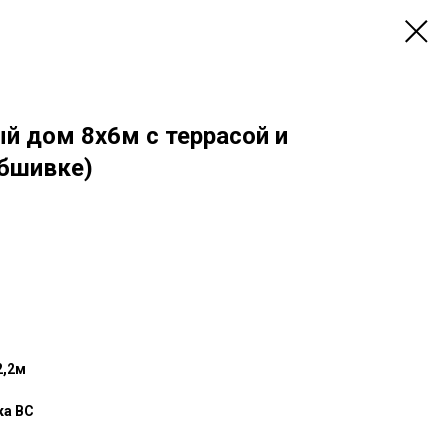
й дом 8х6м с террасой и
обшивке)
2,2м
ка ВС