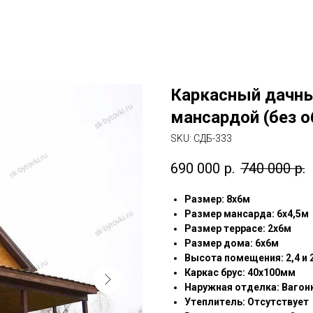
Каркасный дачны
мансардой (без 
SKU:
СДБ-333
690 000
р.
740 000
р.
Pазмep: 8х6м
Размер мансарда: 6х4,5м
Размер террасе: 2х6м
Размер дома: 6х6м
Высота помещения: 2,4 и 
Каркас брус: 40х100мм
Наружная отделка: Вагон
Утеплитель: Отсутствует