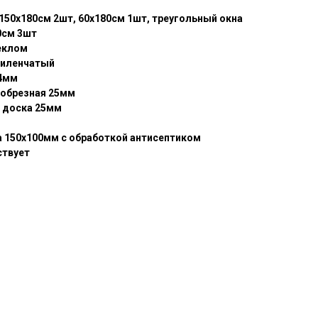
150х180см 2шт, 60х180см 1шт, треугольный окна
0см 3шт
теклом
филенчатый
,4мм
 обрезная 25мм
 доска 25мм
а 150х100мм с обработкой антисептиком
ствует