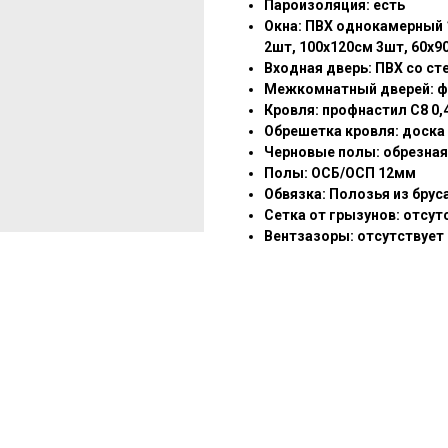
⁠Пароизоляция: есть
⁠Окна: ПВХ однокамерный 
2шт, 100х120см 3шт, 60х9
Входная дверь: ПВХ со с
Межкомнатный дверей: 
⁠Кровля: профнастил С8 0
Обрешетка кровля: доска
Черновые полы: обрезная
Полы: ОСБ/ОСП 12мм
Обвязка: Полозья из брус
Сетка от грызунов: отсут
Вентзазоры: отсутствует