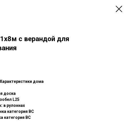
1х8м с верандой для
вания
Характеристики дома
ая доска
зобел L25
: в рулоннах
нка категория ВС
ка категория ВС