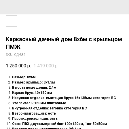
Каркасный дачный дом 8х6м с крыльцом
ПМЖ
SKU:
СД-385
1 250 000
р.
1 419 000
р.
Размер: 8х6м
Размер крыльцо: 3х1,5м
Высота помещения: 2,4м
Каркас брус: 40х150мм
Наружная отделка: имитация бруса 16х135мм категория ВС
Утеплитель: 150мм плиточные
Внутренняя отделка: вагонка категория ВС
Ветро-влагозащита: есть
Парогидроизоляция: есть
Окна: ПВХ двухкамерный 6шт 100х120см, 1шт 50х50см