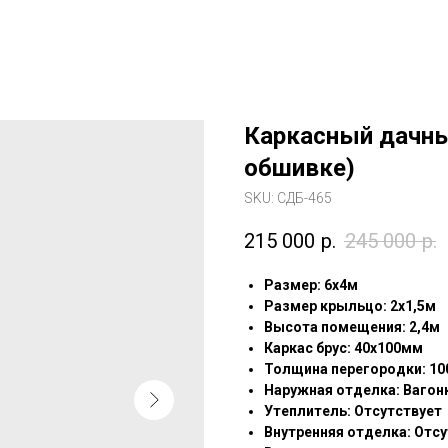
Каркасный дачны
обшивке)
SKU:
СДБ-465
215 000
р.
245 000
р.
Pазмep: 6х4м
Размер крыльцо: 2х1,5м
Высота помещения: 2,4м
Каркас брус: 40х100мм
Толщина перегородки: 1
Наружная отделка: Вагон
Утеплитель: Отсутствует
Внутренняя отделка: Отс