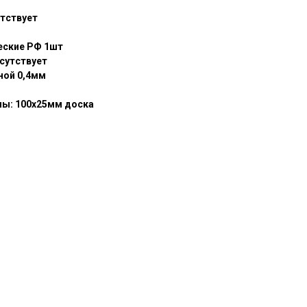
тствует
еские РФ 1шт
сутствует
ной 0,4мм
лы: 100х25мм доска