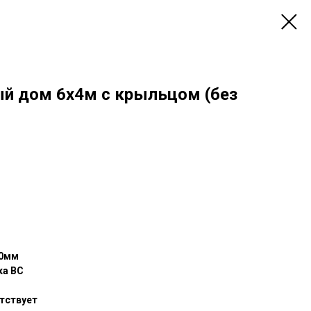
й дом 6х4м с крыльцом (без
00мм
ка ВС
утствует