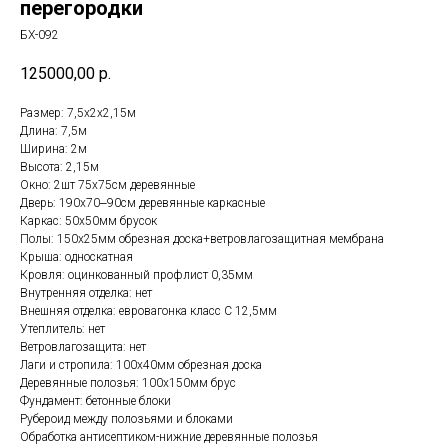
перегородки
БХ-092
125000,00
р.
Размер: 7,5х2х2,15м
Длина: 7,5м
Ширина: 2м
Высота: 2,15м
Окно: 2шт 75х75см деревянные
Дверь: 190х70‒90см деревянные каркасные
Каркас: 50х50мм брусок
Полы: 150х25мм обрезная доска+ветровлагозащитная мембрана
Крыша: односкатная
Кровля: оцинкованный профлист 0,35мм
Внутренняя отделка: нет
Внешняя отделка: евровагонка класс С 12,5мм
Утеплитель: нет
Ветровлагозащита: нет
Лаги и стропила: 100х40мм обрезная доска
Деревянные полозья: 100х150мм брус
Фундамент: бетонные блоки
Рубероид между полозьями и блоками
Обработка антисептиком-нижние деревянные полозья