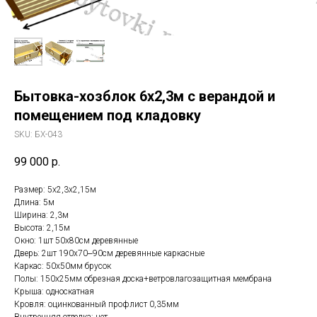
Бытовка-хозблок 6х2,3м с верандой и
помещением под кладовку
SKU:
БХ-043
99 000
р.
Размер: 5х2,3х2,15м
Длина: 5м
Ширина: 2,3м
Высота: 2,15м
Окно: 1шт 50х80см деревянные
Дверь: 2шт 190х70‒90см деревянные каркасные
Каркас: 50х50мм брусок
Полы: 150х25мм обрезная доска+ветровлагозащитная мембрана
Крыша: односкатная
Кровля: оцинкованный профлист 0,35мм