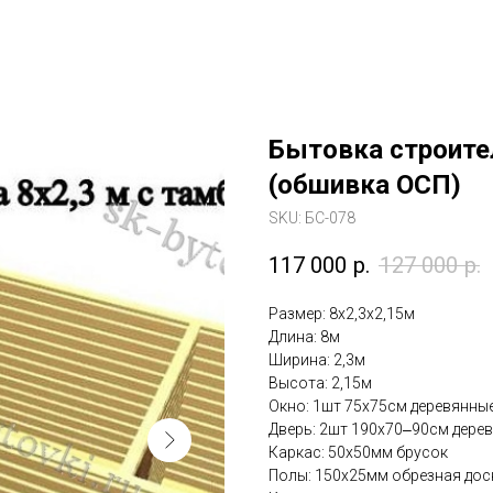
Бытовка строите
(обшивка ОСП)
SKU:
БС-078
117 000
р.
127 000
р.
Размер: 8х2,3х2,15м
Длина: 8м
Ширина: 2,3м
Высота: 2,15м
Окно: 1шт 75х75см деревянны
Дверь: 2шт 190х70‒90см дере
Каркас: 50х50мм брусок
Полы: 150х25мм обрезная до