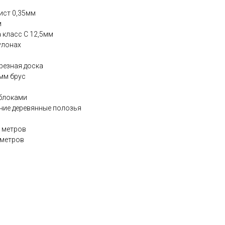
ист 0,35мм
м
 класс С 12,5мм
улонах
резная доска
мм брус
 блоками
ние деревянные полозья
 метров
 метров