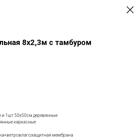
льная 8х2,3м с тамбуром
е и 1шт 50х50см деревянные
вянные каркасные
ска+ветровлагозащитная мембрана