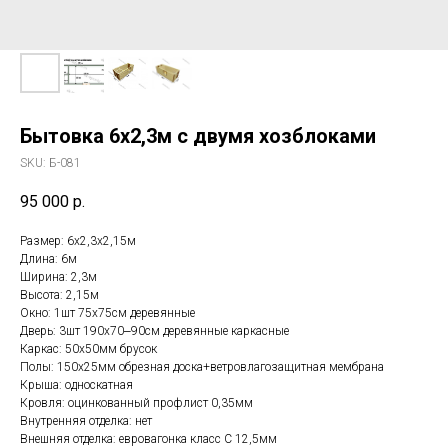
Бытовка 6х2,3м с двумя хозблоками
SKU:
Б-081
95 000
р.
Размер: 6х2,3х2,15м
Длина: 6м
Ширина: 2,3м
Высота: 2,15м
Окно: 1шт 75х75см деревянные
Дверь: 3шт 190х70‒90см деревянные каркасные
Каркас: 50х50мм брусок
Полы: 150х25мм обрезная доска+ветровлагозащитная мембрана
Крыша: односкатная
Кровля: оцинкованный профлист 0,35мм
Внутренняя отделка: нет
Внешняя отделка: евровагонка класс С 12,5мм