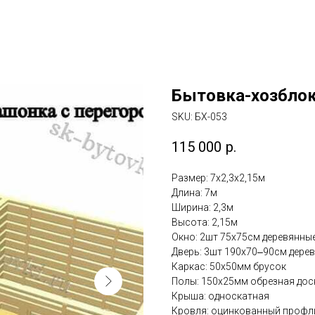
Бытовка-хозблок
SKU:
БХ-053
115 000
р.
Размер: 7х2,3х2,15м
Длина: 7м
Ширина: 2,3м
Высота: 2,15м
Окно: 2шт 75х75см деревянны
Дверь: 3шт 190х70‒90см дере
Каркас: 50х50мм брусок
Полы: 150х25мм обрезная до
Крыша: односкатная
Кровля: оцинкованный профл