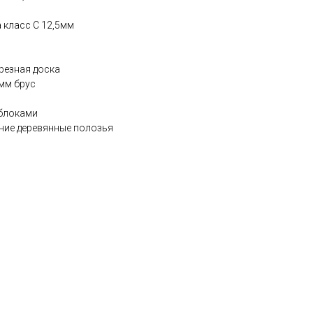
 класс С 12,5мм
резная доска
мм брус
 блоками
ние деревянные полозья