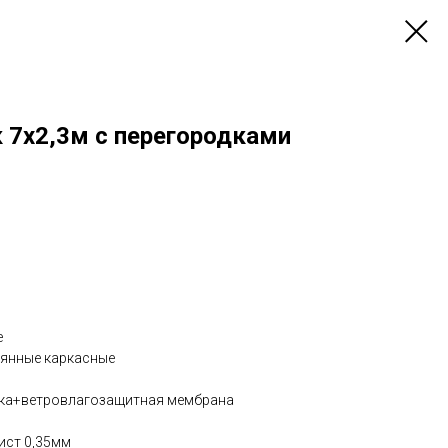
 7х2,3м с перегородками
е
вянные каркасные
ска+ветровлагозащитная мембрана
ист 0,35мм